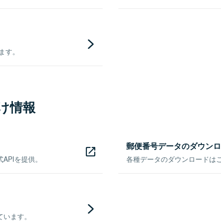
きます。
け情報
郵便番号データのダウンロ
APIを提供。
各種データのダウンロードはこち
ています。