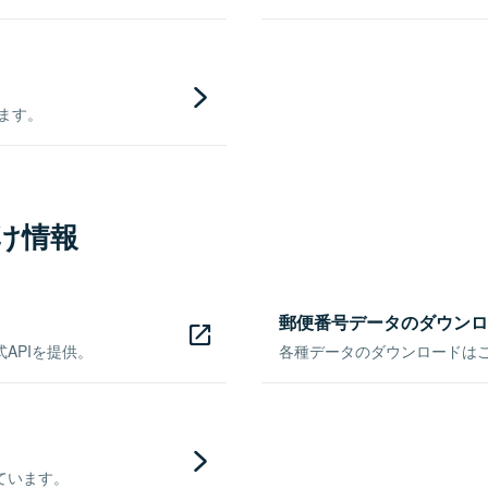
きます。
け情報
郵便番号データのダウンロ
APIを提供。
各種データのダウンロードはこち
ています。