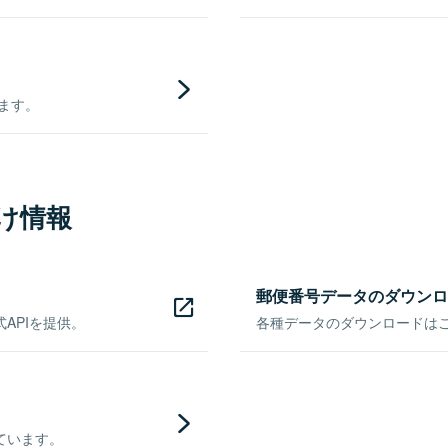
きます。
け情報
郵便番号データのダウンロ
APIを提供。
各種データのダウンロードはこち
ています。