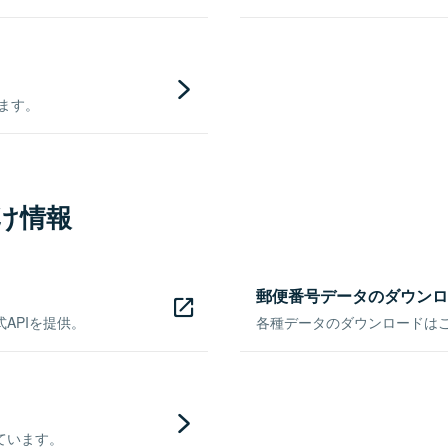
きます。
け情報
郵便番号データのダウンロ
APIを提供。
各種データのダウンロードはこち
ています。