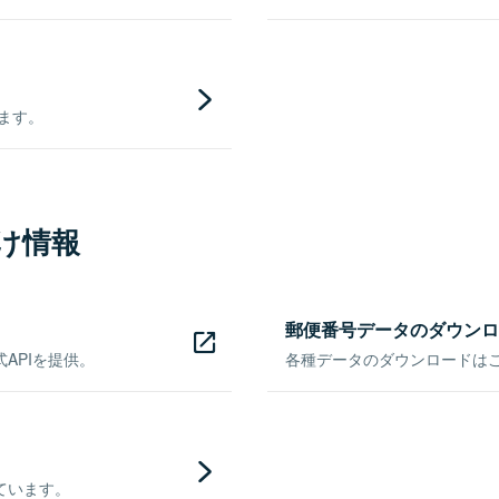
きます。
け情報
郵便番号データのダウンロ
APIを提供。
各種データのダウンロードはこち
ています。