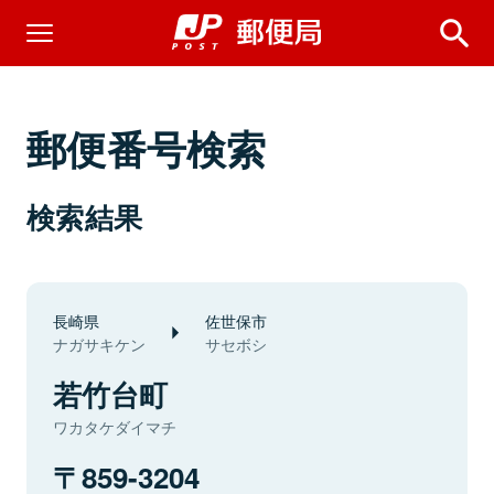
郵便番号検索
検索結果
長崎県
佐世保市
ナガサキケン
サセボシ
若竹台町
ワカタケダイマチ
859-3204