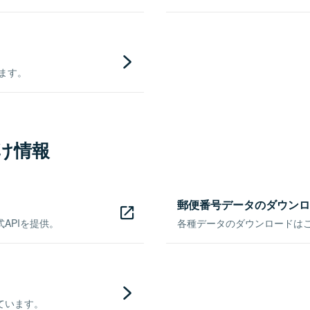
きます。
け情報
郵便番号データのダウンロ
APIを提供。
各種データのダウンロードはこち
ています。