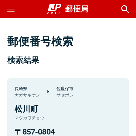
郵便番号検索
検索結果
長崎県
佐世保市
ナガサキケン
サセボシ
松川町
マツカワチョウ
857-0804