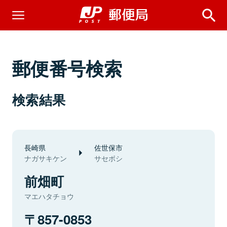
郵便番号検索
検索結果
長崎県
佐世保市
ナガサキケン
サセボシ
前畑町
マエハタチョウ
857-0853