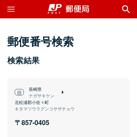
郵便番号検索
検索結果
長崎県
ナガサキケン
北松浦郡小佐々町
キタマツウラグンコサザチョウ
857-0405