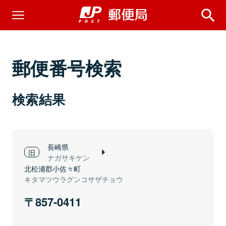
郵便番号検索
検索結果
長崎県
ナガサキケン
北松浦郡小佐々町
キタマツウラグンコサザチョウ
857-0411