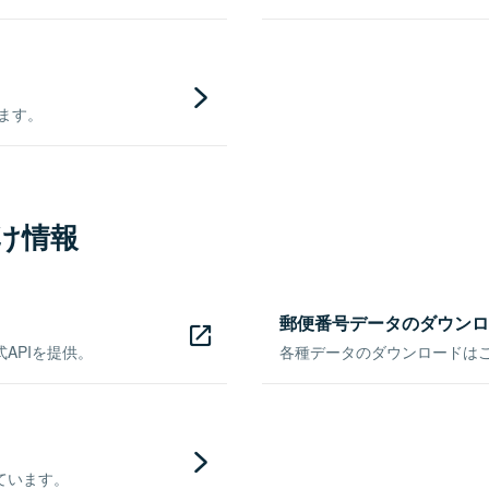
きます。
け情報
郵便番号データのダウンロ
APIを提供。
各種データのダウンロードはこち
ています。