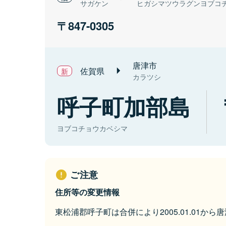
サガケン
ヒガシマツウラグンヨブコ
847-0305
唐津市
佐賀県
カラツシ
呼子町加部島
ヨブコチョウカベシマ
ご注意
住所等の変更情報
東松浦郡呼子町は合併により2005.01.01か