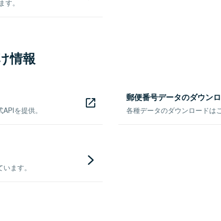
きます。
け情報
郵便番号データのダウンロ
APIを提供。
各種データのダウンロードはこち
ています。