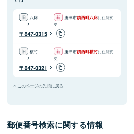
八床
唐津市
鎮西町八床
に住所変
更
847-0315
横竹
唐津市
鎮西町横竹
に住所変
更
847-0321
このページの先頭に戻る
郵便番号検索に関する情報