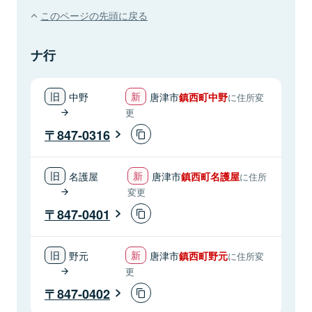
このページの先頭に戻る
ナ行
中野
唐津市
鎮西町中野
に住所変
更
847-0316
名護屋
唐津市
鎮西町名護屋
に住所
変更
847-0401
野元
唐津市
鎮西町野元
に住所変
更
847-0402