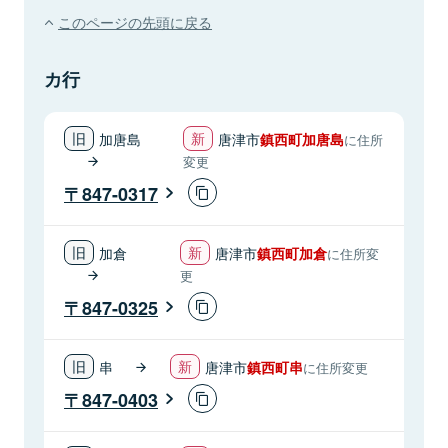
このページの先頭に戻る
カ行
加唐島
唐津市
鎮西町加唐島
に住所
変更
847-0317
加倉
唐津市
鎮西町加倉
に住所変
更
847-0325
串
唐津市
鎮西町串
に住所変更
847-0403