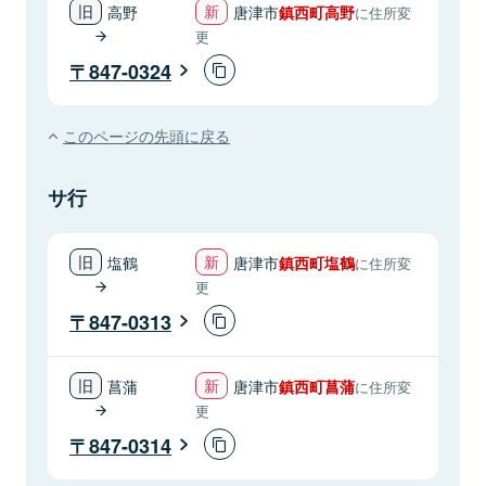
高野
唐津市
鎮西町高野
に住所変
更
847-0324
このページの先頭に戻る
サ行
塩鶴
唐津市
鎮西町塩鶴
に住所変
更
847-0313
菖蒲
唐津市
鎮西町菖蒲
に住所変
更
847-0314