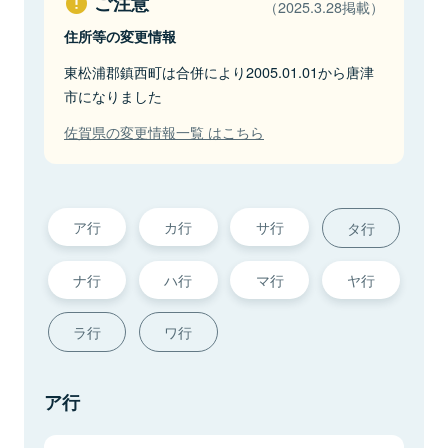
ご注意
（2025.3.28掲載）
住所等の変更情報
東松浦郡鎮西町は合併により2005.01.01から唐津
市になりました
佐賀県の変更情報一覧 はこちら
ア行
カ行
サ行
タ行
ナ行
ハ行
マ行
ヤ行
ラ行
ワ行
ア行