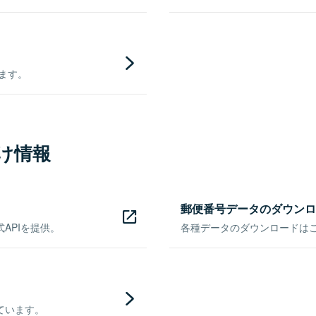
きます。
け情報
郵便番号データのダウンロ
APIを提供。
各種データのダウンロードはこち
ています。