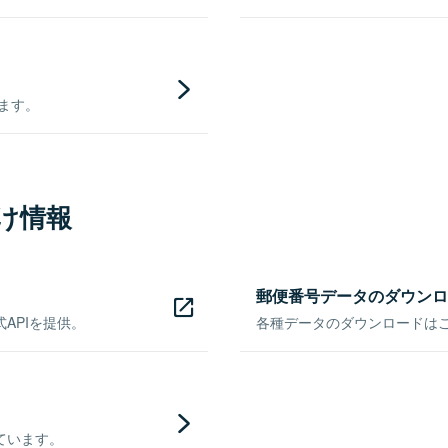
きます。
け情報
郵便番号データのダウンロ
APIを提供。
各種データのダウンロードはこち
ています。