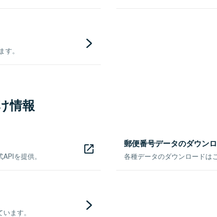
きます。
け情報
郵便番号データのダウンロ
APIを提供。
各種データのダウンロードはこち
ています。