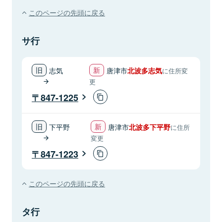
このページの先頭に戻る
サ行
志気
唐津市
北波多志気
に住所変
更
847-1225
下平野
唐津市
北波多下平野
に住所
変更
847-1223
このページの先頭に戻る
タ行