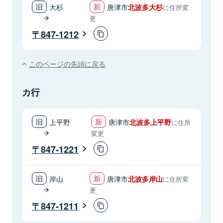
大杉
唐津市
北波多大杉
に住所変
更
847-1212
このページの先頭に戻る
カ行
上平野
唐津市
北波多上平野
に住所
変更
847-1221
岸山
唐津市
北波多岸山
に住所変
更
847-1211