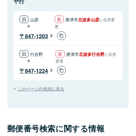
ヤ行
山彦
唐津市
北波多山彦
に住所変
更
847-1203
行合野
唐津市
北波多行合野
に住所
変更
847-1224
このページの先頭に戻る
郵便番号検索に関する情報