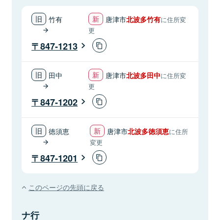
竹有
唐津市
北波多竹有
に住所変
更
847-1213
田中
唐津市
北波多田中
に住所変
更
847-1202
徳須恵
唐津市
北波多徳須恵
に住所
変更
847-1201
このページの先頭に戻る
ナ行