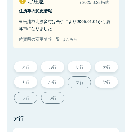
ご注意
（2025.3.28掲載）
住所等の変更情報
東松浦郡北波多村は合併により2005.01.01から唐
津市になりました
佐賀県の変更情報一覧 はこちら
ア行
カ行
サ行
タ行
ナ行
ハ行
ヤ行
マ行
ラ行
ワ行
ア行