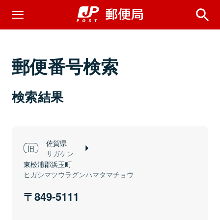
郵便番号検索
検索結果
佐賀県
サガケン
東松浦郡浜玉町
ヒガシマツウラグンハマタマチョウ
849-5111