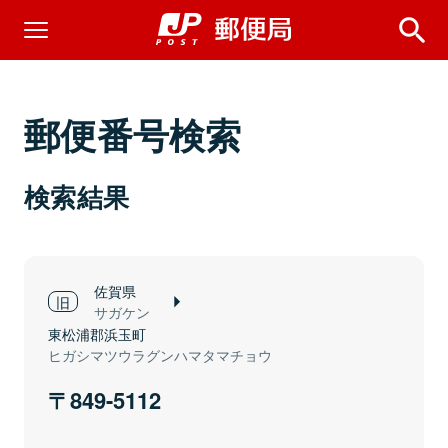
郵便番号検索
検索結果
佐賀県
サガケン
東松浦郡浜玉町
ヒガシマツウラグンハマタマチョウ
849-5112