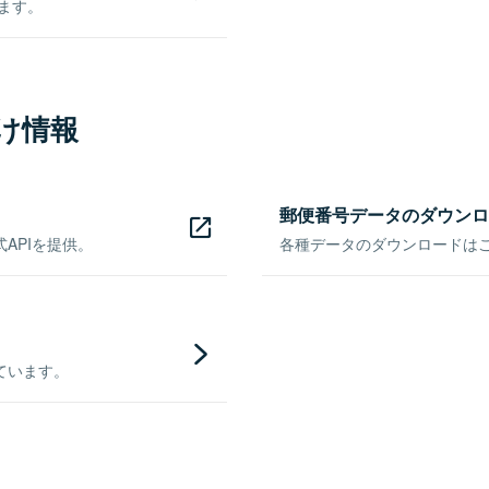
きます。
け情報
郵便番号データのダウンロ
APIを提供。
各種データのダウンロードはこち
ています。