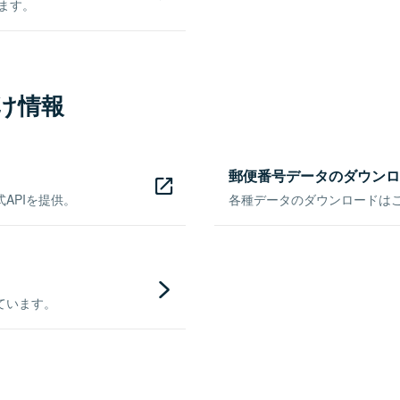
きます。
け情報
郵便番号データのダウンロ
APIを提供。
各種データのダウンロードはこち
ています。