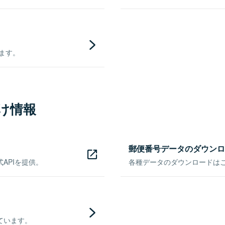
きます。
け情報
郵便番号データのダウンロ
APIを提供。
各種データのダウンロードはこち
ています。