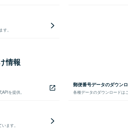
きます。
け情報
郵便番号データのダウンロ
APIを提供。
各種データのダウンロードはこち
ています。