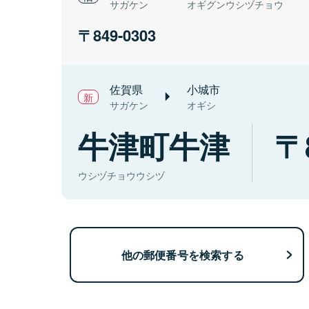
サガケン
オギグンウシヅチョウ
849-0303
佐賀県
小城市
サガケン
オギシ
牛津町牛津
ウシヅチョウウシヅ
他の郵便番号を検索する