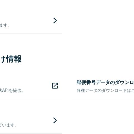
きます。
け情報
郵便番号データのダウンロ
APIを提供。
各種データのダウンロードはこち
ています。