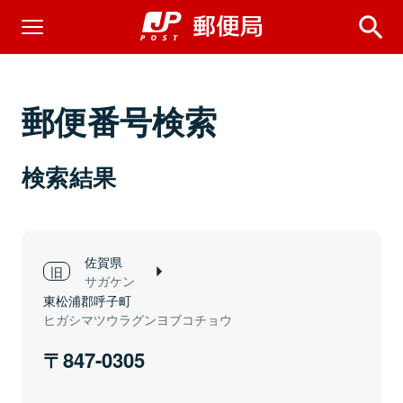
郵便番号検索
検索結果
佐賀県
サガケン
東松浦郡呼子町
ヒガシマツウラグンヨブコチョウ
847-0305