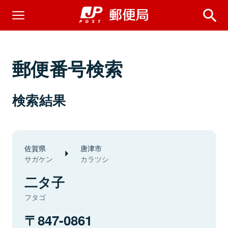
郵便番号検索
検索結果
佐賀県
唐津市
サガケン
カラツシ
二タ子
フタゴ
847-0861