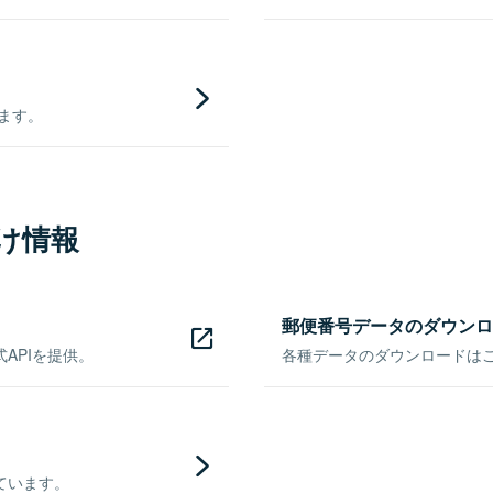
きます。
け情報
郵便番号データのダウンロ
APIを提供。
各種データのダウンロードはこち
ています。