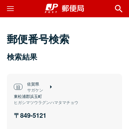
郵便番号検索
検索結果
佐賀県
サガケン
東松浦郡浜玉町
ヒガシマツウラグンハマタマチョウ
849-5121