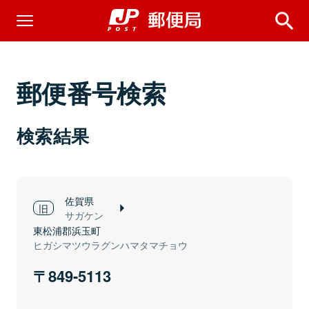
郵便番号検索
検索結果
佐賀県
サガケン
東松浦郡浜玉町
ヒガシマツウラグンハマタマチョウ
849-5113