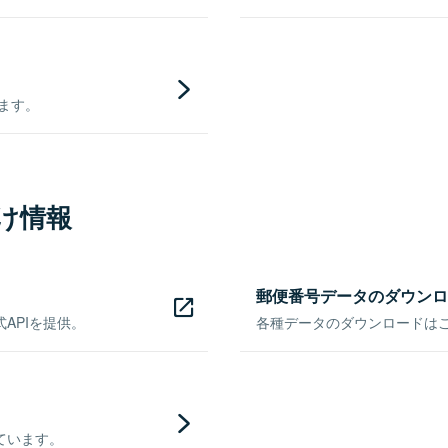
きます。
け情報
郵便番号データのダウンロ
APIを提供。
各種データのダウンロードはこち
ています。