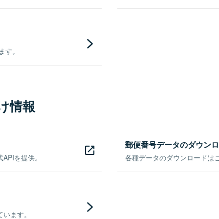
きます。
け情報
郵便番号データのダウンロ
APIを提供。
各種データのダウンロードはこち
ています。