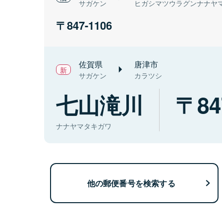
サガケン
ヒガシマツウラグンナナヤ
847-1106
佐賀県
唐津市
サガケン
カラツシ
七山滝川
84
ナナヤマタキガワ
他の郵便番号を検索する