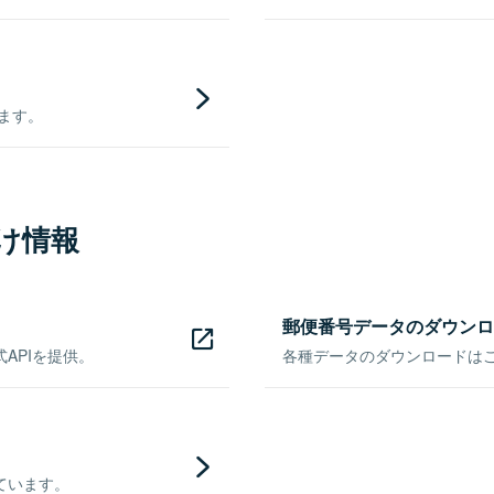
きます。
け情報
郵便番号データのダウンロ
APIを提供。
各種データのダウンロードはこち
ています。