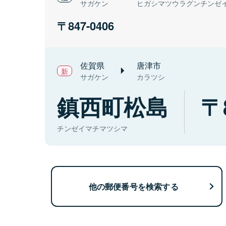
サガケン
ヒガシマツウラグンチンゼ
847-0406
佐賀県
唐津市
サガケン
カラツシ
鎮西町松島
チンゼイマチマツシマ
他の郵便番号を検索する