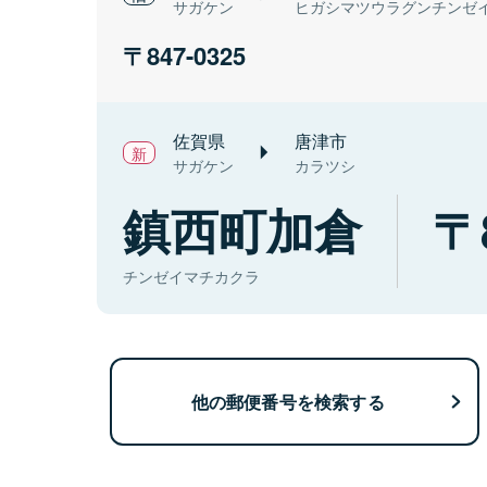
サガケン
ヒガシマツウラグンチンゼ
847-0325
佐賀県
唐津市
サガケン
カラツシ
鎮西町加倉
チンゼイマチカクラ
他の郵便番号を検索する