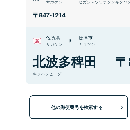
サガケン
ヒガシマツウラグンキタハ
847-1214
佐賀県
唐津市
サガケン
カラツシ
北波多稗田
キタハタヒエダ
他の郵便番号を検索する