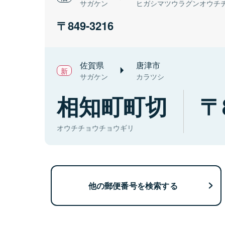
サガケン
ヒガシマツウラグンオウチ
849-3216
佐賀県
唐津市
サガケン
カラツシ
相知町町切
オウチチョウチョウギリ
他の郵便番号を検索する