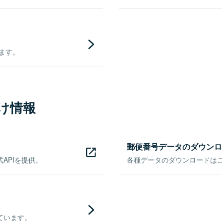
きます。
け情報
郵便番号データのダウンロ
APIを提供。
各種データのダウンロードはこち
ています。