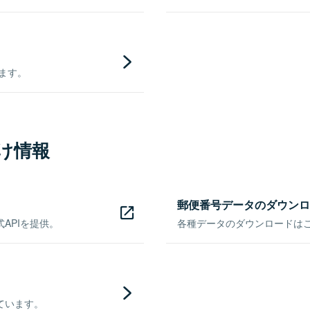
きます。
け情報
郵便番号データのダウンロ
APIを提供。
各種データのダウンロードはこち
ています。