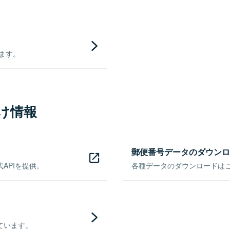
きます。
け情報
郵便番号データのダウンロ
APIを提供。
各種データのダウンロードはこち
ています。