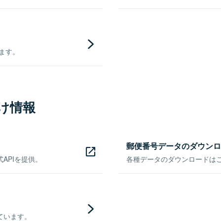
きます。
け情報
郵便番号データのダウンロ
APIを提供。
各種データのダウンロードはこち
ています。