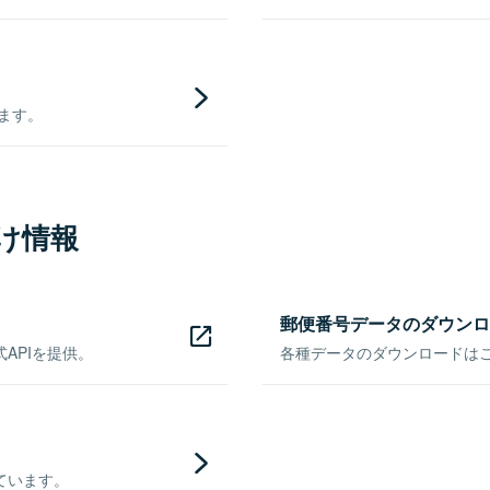
きます。
け情報
郵便番号データのダウンロ
APIを提供。
各種データのダウンロードはこち
ています。