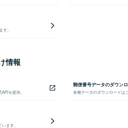
きます。
け情報
郵便番号データのダウンロ
APIを提供。
各種データのダウンロードはこち
ています。