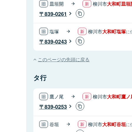
皿垣開
柳川市
大和町皿垣
839-0261
塩塚
柳川市
大和町塩塚
に
839-0243
このページの先頭に戻る
タ行
鷹ノ尾
柳川市
大和町鷹ノ
839-0253
谷垣
柳川市
大和町谷垣
に