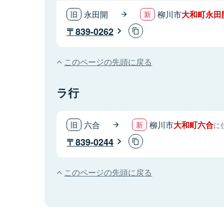
永田開
柳川市
大和町永田
839-0262
このページの先頭に戻る
ラ行
六合
柳川市
大和町六合
に
839-0244
このページの先頭に戻る