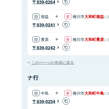
839-0264
徳益
柳川市
大和町徳益
に
839-0241
豊原
柳川市
大和町豊原
に
839-0242
このページの先頭に戻る
ナ行
中島
柳川市
大和町中島
に
839-0254