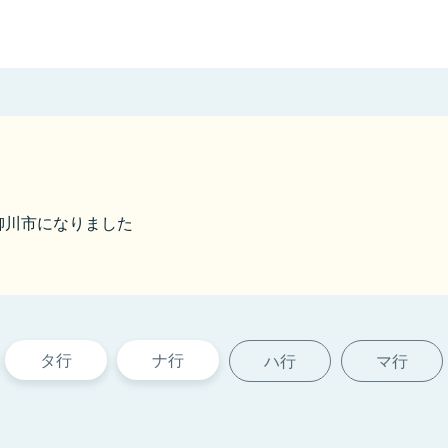
ら柳川市になりました
タ行
ナ行
ハ行
マ行