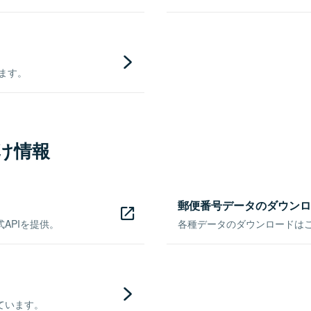
きます。
け情報
郵便番号データのダウンロ
APIを提供。
各種データのダウンロードはこち
ています。