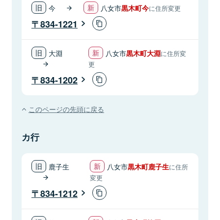
今
八女市
黒木町今
に住所変更
834-1221
大淵
八女市
黒木町大淵
に住所変
更
834-1202
このページの先頭に戻る
カ行
鹿子生
八女市
黒木町鹿子生
に住所
変更
834-1212