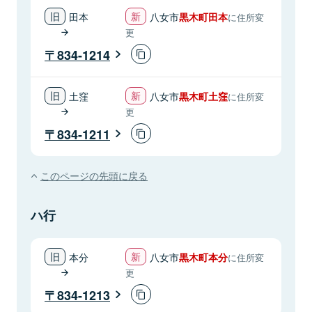
田本
八女市
黒木町田本
に住所変
更
834-1214
土窪
八女市
黒木町土窪
に住所変
更
834-1211
このページの先頭に戻る
ハ行
本分
八女市
黒木町本分
に住所変
更
834-1213