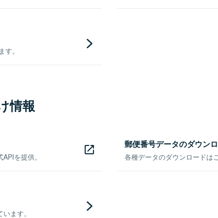
きます。
け情報
郵便番号データのダウンロ
APIを提供。
各種データのダウンロードはこち
ています。