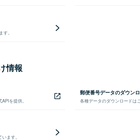
きます。
け情報
郵便番号データのダウンロ
APIを提供。
各種データのダウンロードはこち
ています。